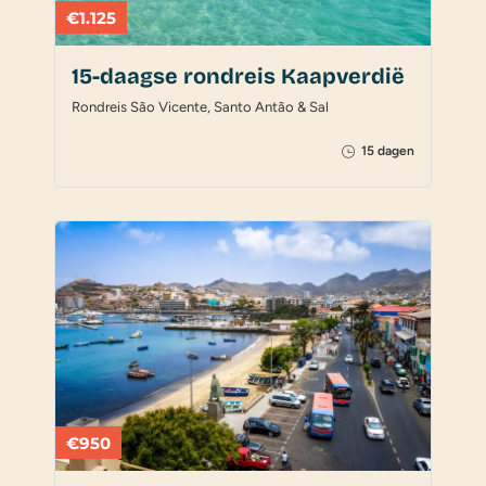
€1.125
15-daagse rondreis Kaapverdië
Rondreis São Vicente, Santo Antão & Sal
15 dagen
€950