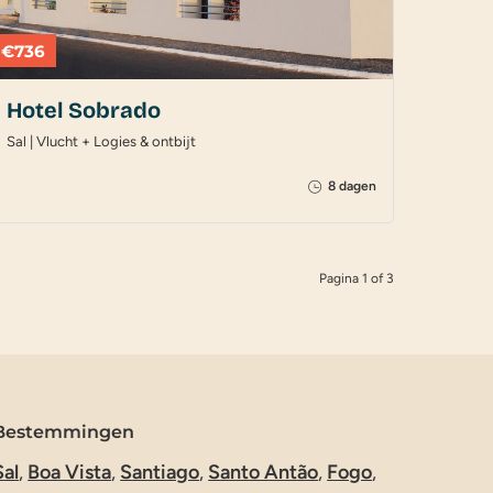
€736
Hotel Sobrado
Sal | Vlucht + Logies & ontbijt
8 dagen
Pagina 1 of 3
Bestemmingen
Sal
,
Boa Vista
,
Santiago
,
Santo Antão
,
Fogo
,