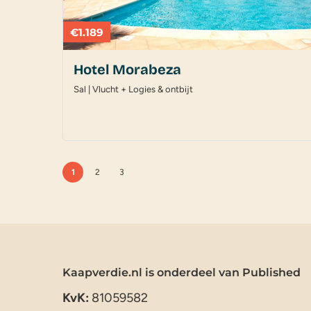
€1.189
Hotel Morabeza
Sal | Vlucht + Logies & ontbijt
1
2
3
Kaapverdie.nl is onderdeel van Published
KvK:
81059582