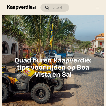
Quad huren Kaapverdië:
tips voor rijden op Boa
Vista en Sal