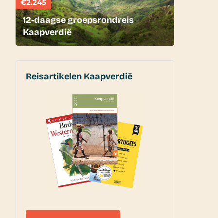
€2.245
12-daagse groepsrondreis
Kaapverdië
Reisartikelen Kaapverdië