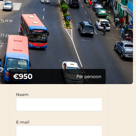
€950
Per persoon
Naam
E-mail