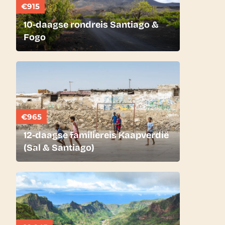
€915
10-daagse rondreis Santiago &
Fogo
€965
12-daagse familiereis Kaapverdië
(Sal & Santiago)