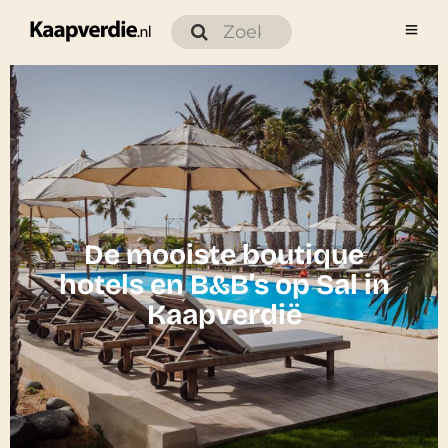
De mooiste boutique
hotels en B&B’s op Sal in
Kaapverdië