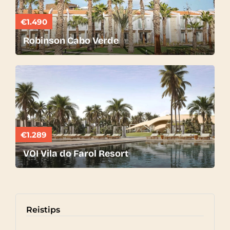
€1.490
Robinson Cabo Verde
€1.289
VOI Vila do Farol Resort
Reistips