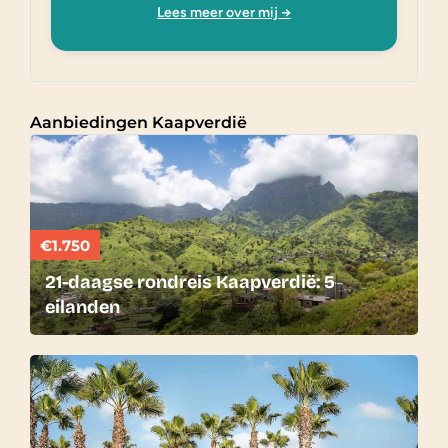
Lees meer over mij →
Aanbiedingen Kaapverdië
€1.750
21-daagse rondreis Kaapverdië: 5
eilanden