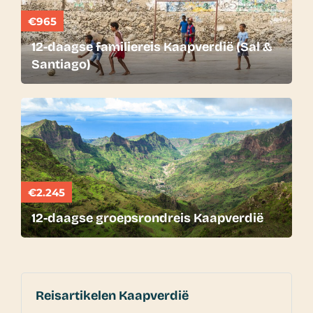
€965
12-daagse familiereis Kaapverdië (Sal &
Santiago)
€2.245
12-daagse groepsrondreis Kaapverdië
Reisartikelen Kaapverdië