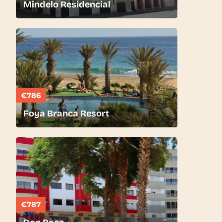
Mindelo Residencial
€786
Foya Branca Resort
€787