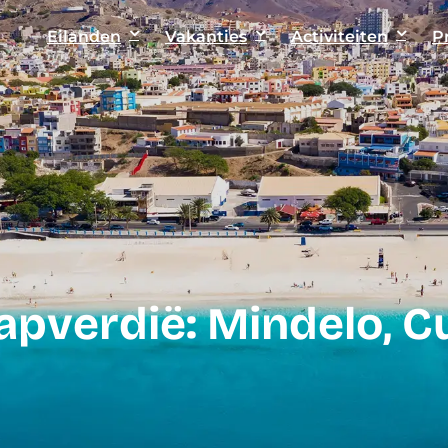
Eilanden
Vakanties
Activiteiten
P
apverdië: Mindelo, C