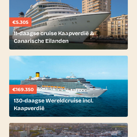
€5.305
11-daagse cruise Kaapverdië &
Canarische Eilanden
€169.350
130-daagse Wereldcruise incl.
Kaapverdië