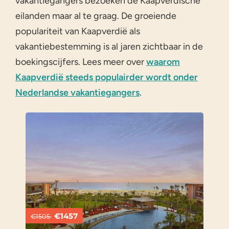
vakantiegangers bezoeken de Kaapverdische
eilanden maar al te graag. De groeiende
populariteit van Kaapverdië als
vakantiebestemming is al jaren zichtbaar in de
boekingscijfers. Lees meer over
waarom
Kaapverdië steeds populairder wordt onder
Nederlandse vakantiegangers
.
€1457
€1505