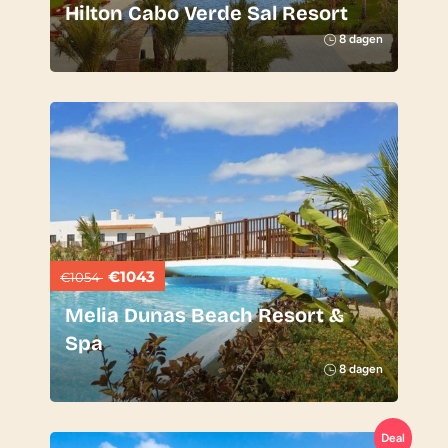
Hilton Cabo Verde Sal Resort
8 dagen
€1043
€1054
Melia Dunas Beach Resort &
Spa
8 dagen
Deal