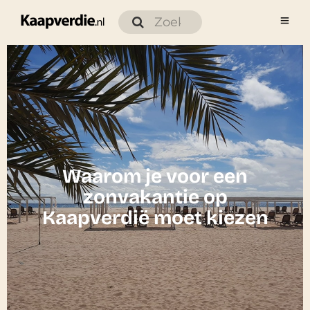
Waarom je voor een
zonvakantie op
Kaapverdië moet kiezen