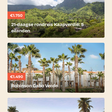
€1.750
21-daagse rondreis Kaapverdië: 5
eilanden
€1.490
Robinson Cabo Verde