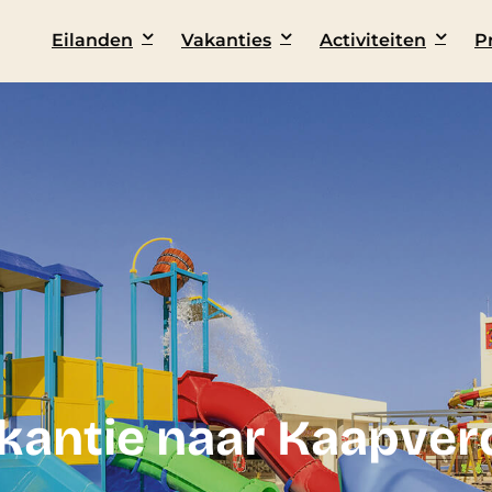
Eilanden
Vakanties
Activiteiten
P
akantie naar Kaapver