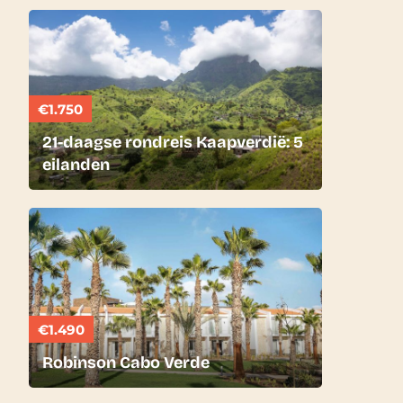
€1.750
21-daagse rondreis Kaapverdië: 5
eilanden
€1.490
Robinson Cabo Verde