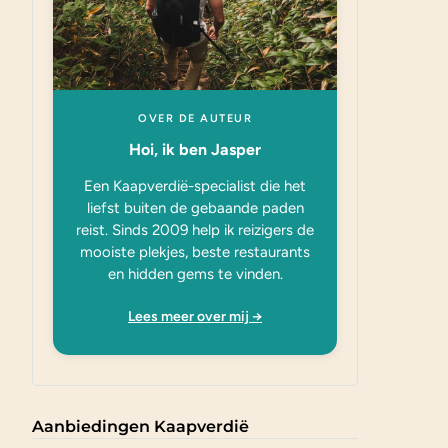
OVER DE AUTEUR
Hoi, ik ben Jasper
Een Kaapverdië-specialist die het
liefst buiten de gebaande paden
reist. Sinds 2009 help ik reizigers de
mooiste plekjes, beste restaurants
en hidden gems te vinden.
Lees meer over mij →
Aanbiedingen Kaapverdië