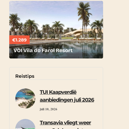
€1.289
VOI Vila do Farol Resort
Reistips
TUI Kaapverdië
aanbiedingen juli 2026
juli 10, 2026
Transavia vliegt weer