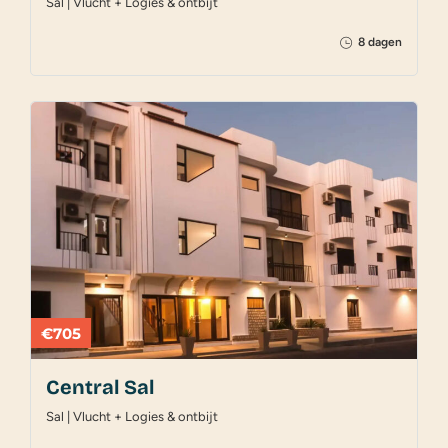
Sal | Vlucht + Logies & ontbijt
8 dagen
€705
Central Sal
Sal | Vlucht + Logies & ontbijt