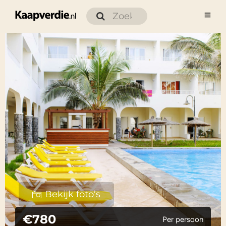
Bekijk foto’s
€780
Per persoon