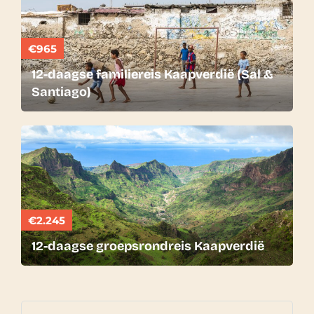
€965
12-daagse familiereis Kaapverdië (Sal &
Santiago)
€2.245
12-daagse groepsrondreis Kaapverdië