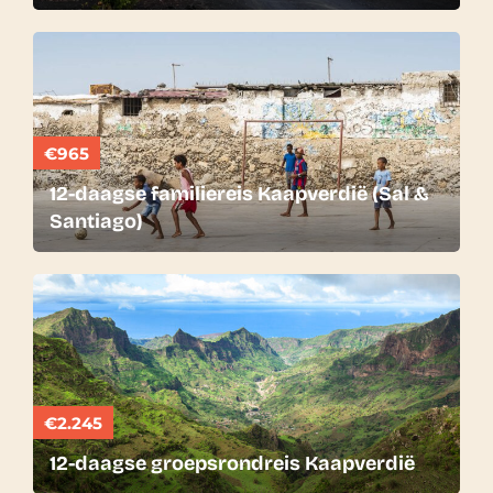
€965
12-daagse familiereis Kaapverdië (Sal &
Santiago)
€2.245
12-daagse groepsrondreis Kaapverdië