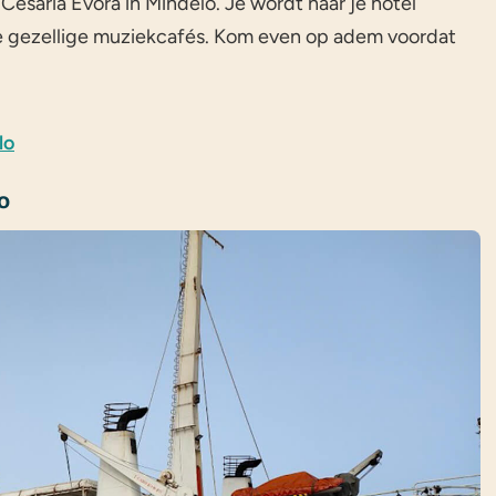
Cesária Évora in Mindelo. Je wordt naar je hotel
e gezellige muziekcafés. Kom even op adem voordat
lo
o