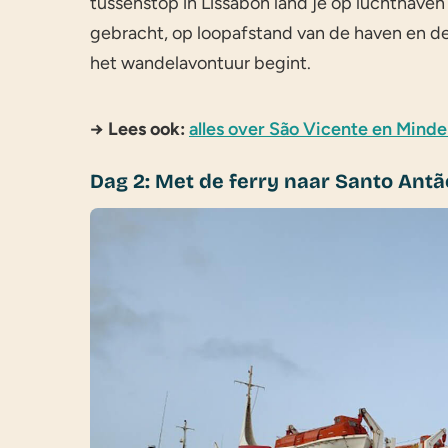
tussenstop in Lissabon land je op luchthaven 
gebracht, op loopafstand van de haven en d
het wandelavontuur begint.
→ Lees ook:
alles over São Vicente en Minde
Dag 2: Met de ferry naar Santo Antã