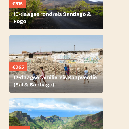
€915
10-daagse rondreis Santiago &
Fogo
€965
12-daagse familiereis Kaapverdië
(Sal & Santiago)