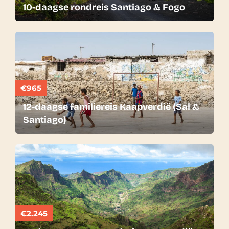
10-daagse rondreis Santiago & Fogo
€965
12-daagse familiereis Kaapverdië (Sal &
Santiago)
€2.245