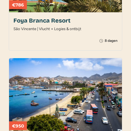
€786
Foya Branca Resort
São Vincente | Vlucht + Logies & ontbijt
8 dagen
€950