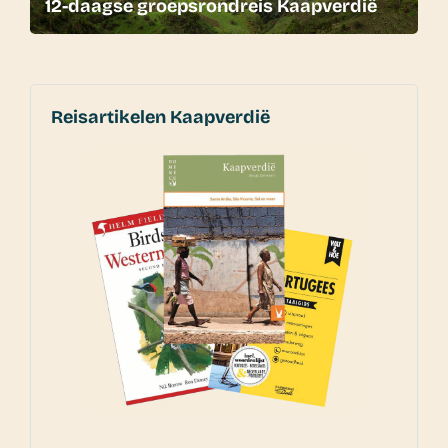
12-daagse groepsrondreis Kaapverdië
Reisartikelen Kaapverdië