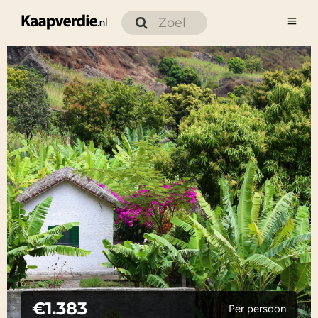
€1.383
Per persoon