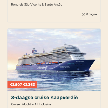
Rondreis São Vicente & Santo Antão
8 dagen
€1.507
€1.363
8-daagse cruise Kaapverdië
Cruise | Vlucht + All Inclusive