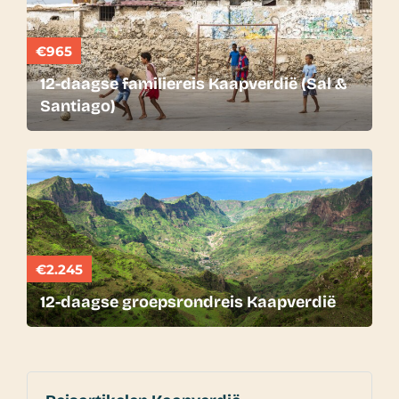
€965
12-daagse familiereis Kaapverdië (Sal &
Santiago)
€2.245
12-daagse groepsrondreis Kaapverdië