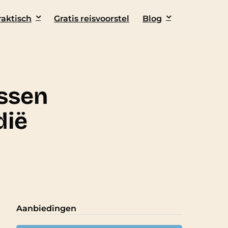
raktisch
Gratis reisvoorstel
Blog
ssen
dië
Aanbiedingen