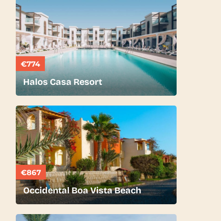
€774
Halos Casa Resort
€867
Occidental Boa Vista Beach