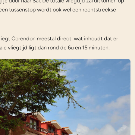
je door naar Sal. De totale vliegtijd zal uitkomen op
een tussenstop wordt ook wel een rechtstreekse
iegt Corendon meestal direct, wat inhoudt dat er
e vliegtijd ligt dan rond de 6u en 15 minuten.