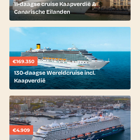
11-daagse cruise Kaapverdië &
Canarische Eilanden
€169.350
130-daagse Wereldcruise incl.
Kaapverdië
€4.909