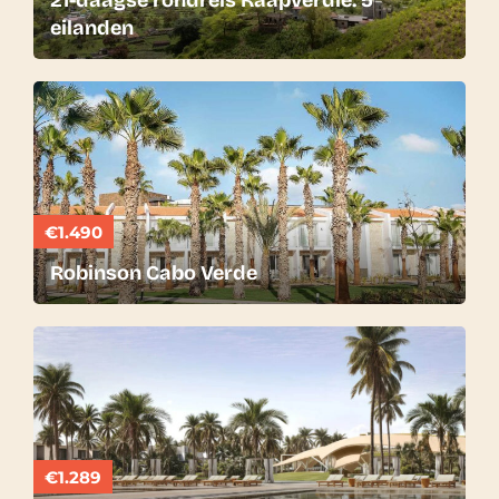
21-daagse rondreis Kaapverdië: 5
eilanden
€1.490
Robinson Cabo Verde
€1.289