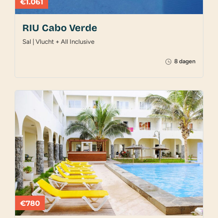
€1.061
RIU Cabo Verde
Sal | Vlucht + All Inclusive
8 dagen
€780