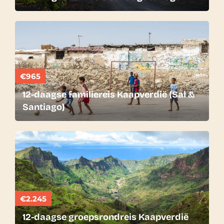
€965
12-daagse familiereis Kaapverdië (Sal &
Santiago)
€2.245
12-daagse groepsrondreis Kaapverdië