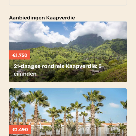
Aanbiedingen Kaapverdië
€1.750
21-daagse rondreis Kaapverdië: 5
eilanden
€1.490