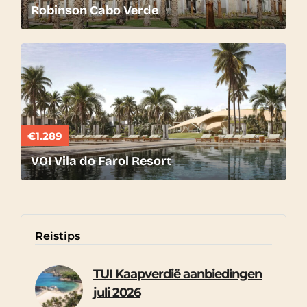
Robinson Cabo Verde
€1.289
VOI Vila do Farol Resort
Reistips
TUI Kaapverdië aanbiedingen
juli 2026