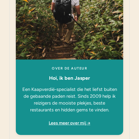
OVER DE AUTEUR
Hoi, ik ben Jasper
Een Kaapverdië-specialist die het liefst buiten
de gebaande paden reist. Sinds 2009 help ik
reizigers de mooiste plekjes, beste
restaurants en hidden gems te vinden.
Lees meer over mij →