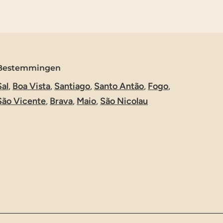
Bestemmingen
Sal
,
Boa Vista
,
Santiago
,
Santo Antão
,
Fogo
,
São Vicente
,
Brava
,
Maio
,
São Nicolau